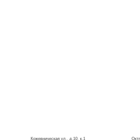
Кожевническая ул., д.10, к.1
Октя