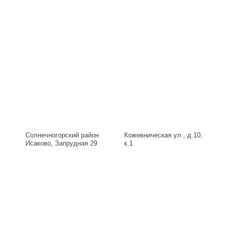
Солнечногорский район
Кожевническая ул., д.10,
Исаково, Запрудная 29
к.1
Б, д.29