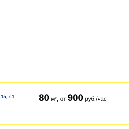
80
900
15, к.1
м
, от
руб./час