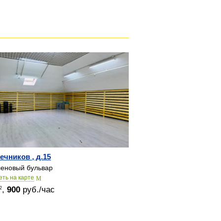
Речников , д.15
еновый бульвар
еть на карте
,
900
руб./час
2