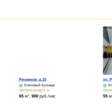
Речников, д.15
ул. 
Кленовый бульвар
Кл
cмотреть на карте
cмотр
65
м
,
900
руб./час
55
м
2