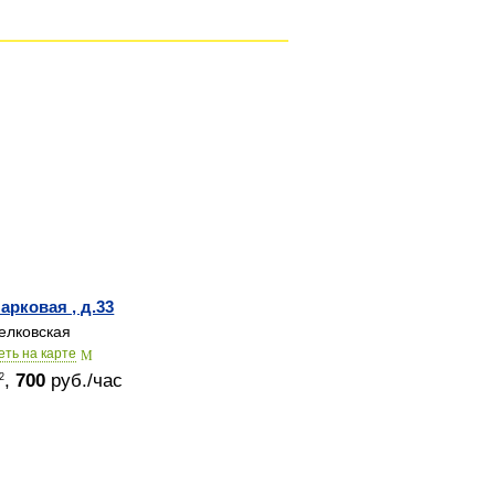
Парковая , д.33
лковская
еть на карте
,
700
руб./час
2