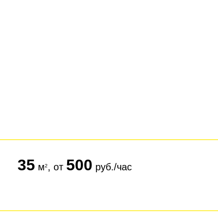
35
500
м
, от
руб./час