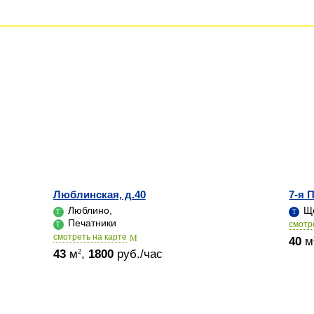
Люблинская, д.40
7-я 
Люблино,
Ще
Печатники
cмотр
cмотреть на карте
40
м
43
м
,
1800
руб./час
2