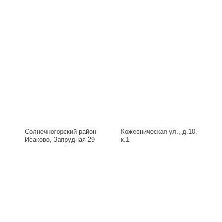
Солнечногорский район
Кожевническая ул., д.10,
Исаково, Запрудная 29
к.1
Б, д.29