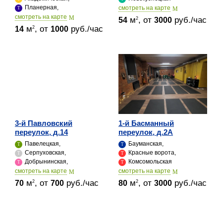
Планерная,
cмотреть на карте
cмотреть на карте
м
, от
руб./час
2
54
3000
м
, от
руб./час
2
14
1000
3-й Павловский
1-й Басманный
переулок, д.14
переулок, д.2А
Павелецкая,
Бауманская,
Серпуховская,
Красные ворота,
Добрынинская,
Комсомольская
cмотреть на карте
cмотреть на карте
м
, от
руб./час
м
, от
руб./час
2
2
70
700
80
3000