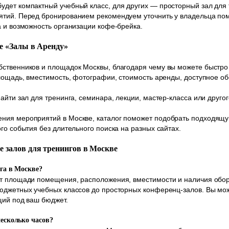
дет компактный учебный класс, для других — просторный зал для 
ятий. Перед бронированием рекомендуем уточнить у владельца по
а и возможность организации кофе-брейка.
ле «Залы в Аренду»
ственников и площадок Москвы, благодаря чему вы можете быстро 
площадь, вместимость, фотографии, стоимость аренды, доступное о
айти зал для тренинга, семинара, лекции, мастер-класса или друг
ния мероприятий в Москве, каталог поможет подобрать подходящу
го события без длительного поиска на разных сайтах.
е залов для тренингов в Москве
нга в Москве?
от площади помещения, расположения, вместимости и наличия обо
бюджетных учебных классов до просторных конференц-залов. Вы мо
щий под ваш бюджет.
несколько часов?