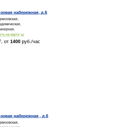
овая набережная, д.6
ркизовская,
адемическая,
анерная,
еть на карте
, от
руб./час
2
1400
овая набережная , д.6
ркизовская,