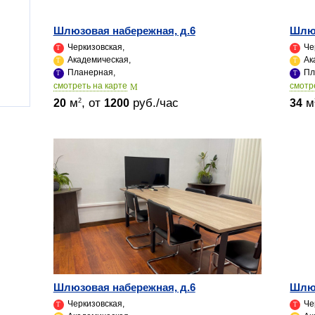
Шлюзовая набережная, д.6
Шлюз
Черкизовская,
Че
Академическая,
Ак
Планерная,
Пл
cмотреть на карте
cмотр
м
, от
руб./час
м
2
20
1200
34
Шлюзовая набережная, д.6
Шлюз
Черкизовская,
Че