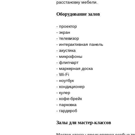
расстановку мебели.
Оборудование залов
- проектор
- экран
- телевизор
- интерактивная панель
- акустика
- микрофоны
- флипчарт
- маркерная доска
- Wi-Fi
- ноутбук
- кондиционер
- кулер
- кофе-брейк
- парковка
- гардероб
Залы для мастер-классов
Мастер-классы предъявляют особые тр