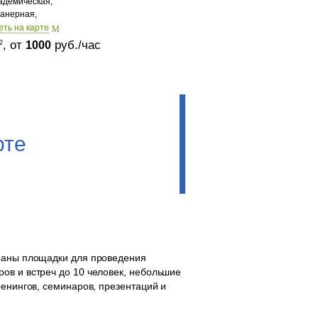
адемическая,
анерная,
еть на карте
, от
руб./час
2
1000
рте
браны площадки для проведения
ов и встреч до 10 человек, небольшие
ренингов, семинаров, презентаций и