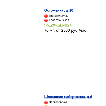
Остоженка , д.10
Парк культуры,
Кропоткинская
cмотреть на карте
м
, от
руб./час
2
70
2500
Шлюзовая набережная, д.6
Черкизовская,