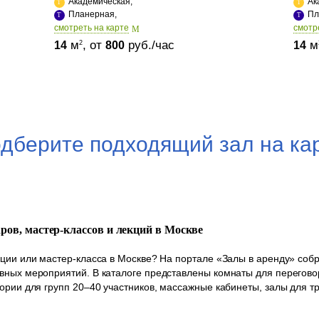
Академическая,
Ак
Планерная,
Пл
cмотреть на карте
cмотр
м
, от
руб./час
м
2
14
800
14
дберите подходящий зал на ка
аров, мастер-классов и лекций в Москве
кции или мастер-класса в Москве? На портале «Залы в аренду» со
вных мероприятий. В каталоге представлены комнаты для переговор
ории для групп 20–40 участников, массажные кабинеты, залы для т