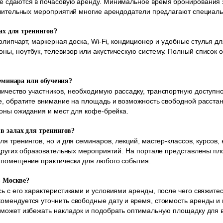
е сдаются в почасовую аренду. Минимальное время бронирования з
длительных мероприятий многие арендодатели предлагают специаль
лах для тренингов?
 флипчарт, маркерная доска, Wi-Fi, кондиционер и удобные стулья 
ы, ноутбук, телевизор или акустическую систему. Полный список о
семинара или обучения?
чество участников, необходимую рассадку, транспортную доступно
е, обратите внимание на площадь и возможность свободной расста
зоны ожидания и мест для кофе-брейка.
в залах для тренингов?
я тренингов, но и для семинаров, лекций, мастер-классов, курсов,
 других образовательных мероприятий. На портале представлены п
 помещение практически для любого события.
в Москве?
ь с его характеристиками и условиями аренды, после чего свяжитес
омендуется уточнить свободные дату и время, стоимость аренды и
оможет избежать накладок и подобрать оптимальную площадку для 