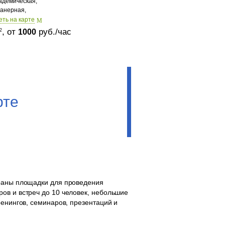
адемическая,
анерная,
еть на карте
, от
руб./час
2
1000
рте
браны площадки для проведения
ов и встреч до 10 человек, небольшие
ренингов, семинаров, презентаций и