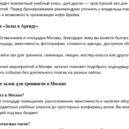
дет компактный учебный класс, для других — просторный зал для 
ятий. Перед бронированием рекомендуем уточнить у владельца по
а и возможность организации кофе-брейка.
ле «Залы в Аренду»
ственников и площадок Москвы, благодаря чему вы можете быстро 
площадь, вместимость, фотографии, стоимость аренды, доступное о
айти зал для тренинга, семинара, лекции, мастер-класса или друг
ния мероприятий в Москве, каталог поможет подобрать подходящу
го события без длительного поиска на разных сайтах.
е залов для тренингов в Москве
нга в Москве?
от площади помещения, расположения, вместимости и наличия обо
бюджетных учебных классов до просторных конференц-залов. Вы мо
щий под ваш бюджет.
несколько часов?