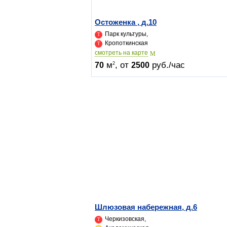
Остоженка , д.10
Парк культуры,
Кропоткинская
cмотреть на карте
м
, от
руб./час
2
70
2500
Шлюзовая набережная, д.6
Черкизовская,