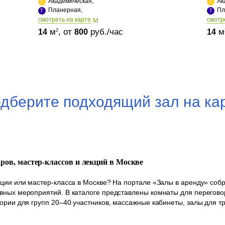
Академическая,
Ак
Планерная,
Пл
cмотреть на карте
cмотр
м
, от
руб./час
м
2
14
800
14
дберите подходящий зал на ка
аров, мастер-классов и лекций в Москве
кции или мастер-класса в Москве? На портале «Залы в аренду» со
вных мероприятий. В каталоге представлены комнаты для переговор
ории для групп 20–40 участников, массажные кабинеты, залы для т