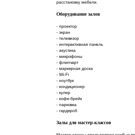
расстановку мебели.
Оборудование залов
- проектор
- экран
- телевизор
- интерактивная панель
- акустика
- микрофоны
- флипчарт
- маркерная доска
- Wi-Fi
- ноутбук
- кондиционер
- кулер
- кофе-брейк
- парковка
- гардероб
Залы для мастер-классов
Мастер-классы предъявляют особые тр