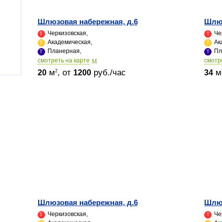
Шлюзовая набережная, д.6
Шлюз
Черкизовская,
Че
Академическая,
Ак
Планерная,
Пл
cмотреть на карте
cмотр
м
, от
руб./час
м
2
20
1200
34
Шлюзовая набережная, д.6
Шлюз
Черкизовская,
Че