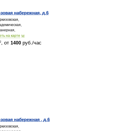
овая набережная, д.6
ркизовская,
адемическая,
анерная,
еть на карте
, от
руб./час
2
1400
овая набережная , д.6
ркизовская,