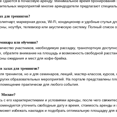
е сдаются в почасовую аренду. Минимальное время бронирования з
длительных мероприятий многие арендодатели предлагают специаль
лах для тренингов?
 флипчарт, маркерная доска, Wi-Fi, кондиционер и удобные стулья 
ы, ноутбук, телевизор или акустическую систему. Полный список о
семинара или обучения?
чество участников, необходимую рассадку, транспортную доступно
е, обратите внимание на площадь и возможность свободной расста
зоны ожидания и мест для кофе-брейка.
в залах для тренингов?
я тренингов, но и для семинаров, лекций, мастер-классов, курсов,
 других образовательных мероприятий. На портале представлены п
 помещение практически для любого события.
в Москве?
ь с его характеристиками и условиями аренды, после чего свяжитес
омендуется уточнить свободные дату и время, стоимость аренды и
оможет избежать накладок и подобрать оптимальную площадку для 