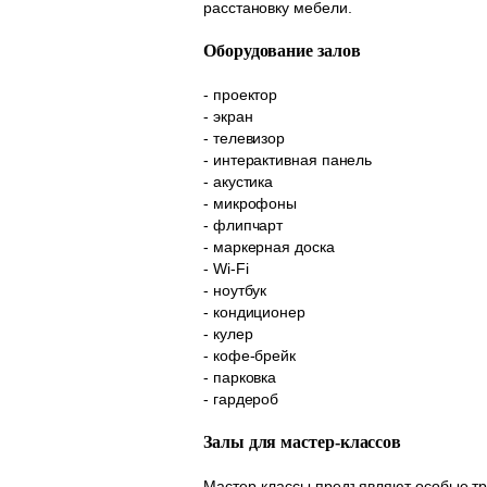
расстановку мебели.
Оборудование залов
- проектор
- экран
- телевизор
- интерактивная панель
- акустика
- микрофоны
- флипчарт
- маркерная доска
- Wi-Fi
- ноутбук
- кондиционер
- кулер
- кофе-брейк
- парковка
- гардероб
Залы для мастер-классов
Мастер-классы предъявляют особые тр