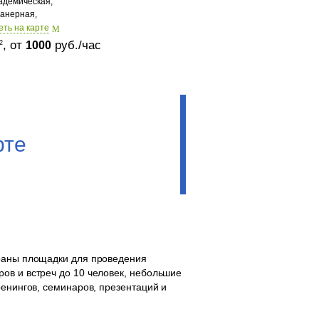
адемическая,
анерная,
еть на карте
, от
руб./час
2
1000
рте
браны площадки для проведения
ов и встреч до 10 человек, небольшие
ренингов, семинаров, презентаций и