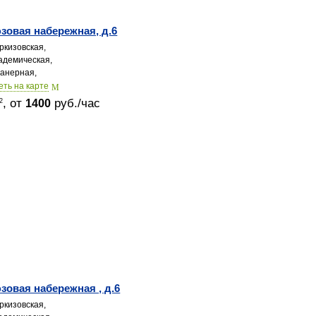
овая набережная, д.6
ркизовская,
адемическая,
анерная,
еть на карте
, от
руб./час
2
1400
овая набережная , д.6
ркизовская,