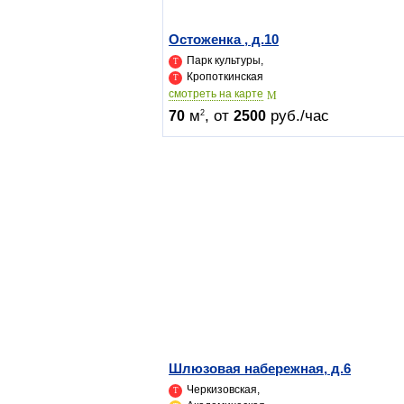
Остоженка , д.10
Парк культуры,
Кропоткинская
cмотреть на карте
м
, от
руб./час
2
70
2500
Шлюзовая набережная, д.6
Черкизовская,