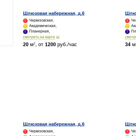
Шлюзовая набережная, д.6
Шлюз
Черкизовская,
Че
Академическая,
Ак
Планерная,
Пл
cмотреть на карте
cмотр
м
, от
руб./час
м
2
20
1200
34
Шлюзовая набережная, д.6
Шлюз
Черкизовская,
Че