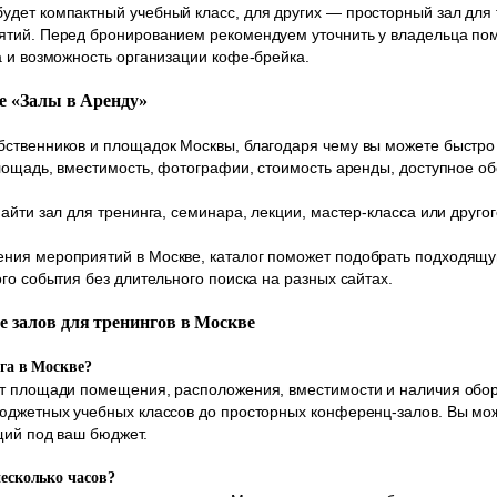
дет компактный учебный класс, для других — просторный зал для 
ятий. Перед бронированием рекомендуем уточнить у владельца по
а и возможность организации кофе-брейка.
ле «Залы в Аренду»
ственников и площадок Москвы, благодаря чему вы можете быстро 
площадь, вместимость, фотографии, стоимость аренды, доступное о
айти зал для тренинга, семинара, лекции, мастер-класса или друг
ния мероприятий в Москве, каталог поможет подобрать подходящу
го события без длительного поиска на разных сайтах.
е залов для тренингов в Москве
нга в Москве?
от площади помещения, расположения, вместимости и наличия обо
бюджетных учебных классов до просторных конференц-залов. Вы мо
щий под ваш бюджет.
несколько часов?