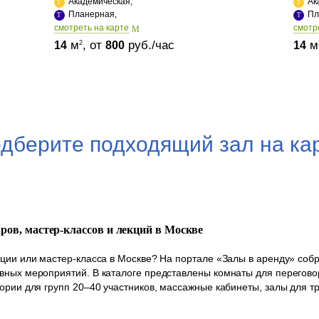
Академическая,
Ак
Планерная,
Пл
cмотреть на карте
cмотр
м
, от
руб./час
м
2
14
800
14
дберите подходящий зал на ка
аров, мастер-классов и лекций в Москве
кции или мастер-класса в Москве? На портале «Залы в аренду» со
вных мероприятий. В каталоге представлены комнаты для переговор
ории для групп 20–40 участников, массажные кабинеты, залы для т