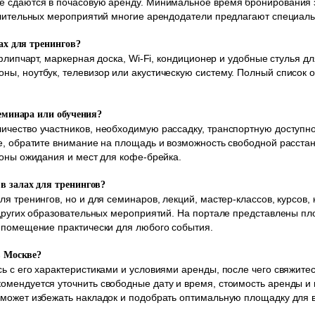
е сдаются в почасовую аренду. Минимальное время бронирования з
длительных мероприятий многие арендодатели предлагают специаль
лах для тренингов?
 флипчарт, маркерная доска, Wi-Fi, кондиционер и удобные стулья 
ы, ноутбук, телевизор или акустическую систему. Полный список о
семинара или обучения?
чество участников, необходимую рассадку, транспортную доступно
е, обратите внимание на площадь и возможность свободной расста
зоны ожидания и мест для кофе-брейка.
в залах для тренингов?
я тренингов, но и для семинаров, лекций, мастер-классов, курсов,
 других образовательных мероприятий. На портале представлены п
 помещение практически для любого события.
в Москве?
ь с его характеристиками и условиями аренды, после чего свяжитес
омендуется уточнить свободные дату и время, стоимость аренды и
оможет избежать накладок и подобрать оптимальную площадку для 