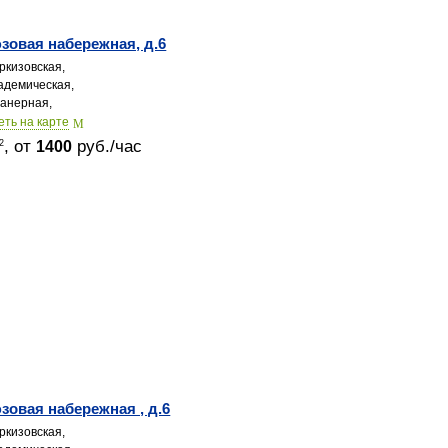
овая набережная, д.6
ркизовская,
адемическая,
анерная,
еть на карте
, от
руб./час
2
1400
овая набережная , д.6
ркизовская,