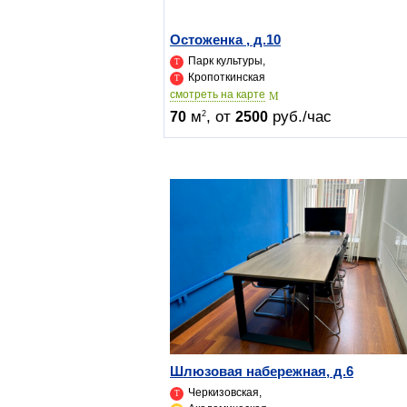
Остоженка , д.10
Парк культуры,
Кропоткинская
cмотреть на карте
м
, от
руб./час
2
70
2500
Шлюзовая набережная, д.6
Черкизовская,