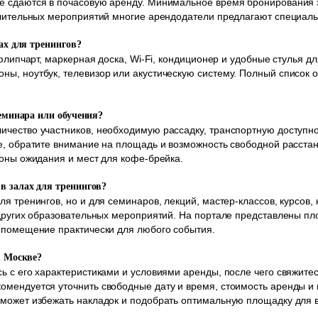
е сдаются в почасовую аренду. Минимальное время бронирования з
длительных мероприятий многие арендодатели предлагают специаль
лах для тренингов?
 флипчарт, маркерная доска, Wi-Fi, кондиционер и удобные стулья 
ы, ноутбук, телевизор или акустическую систему. Полный список о
семинара или обучения?
чество участников, необходимую рассадку, транспортную доступно
е, обратите внимание на площадь и возможность свободной расста
зоны ожидания и мест для кофе-брейка.
в залах для тренингов?
я тренингов, но и для семинаров, лекций, мастер-классов, курсов,
 других образовательных мероприятий. На портале представлены п
 помещение практически для любого события.
в Москве?
ь с его характеристиками и условиями аренды, после чего свяжитес
омендуется уточнить свободные дату и время, стоимость аренды и
оможет избежать накладок и подобрать оптимальную площадку для 