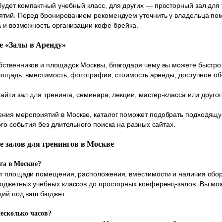
дет компактный учебный класс, для других — просторный зал для 
ятий. Перед бронированием рекомендуем уточнить у владельца по
а и возможность организации кофе-брейка.
ле «Залы в Аренду»
ственников и площадок Москвы, благодаря чему вы можете быстро 
площадь, вместимость, фотографии, стоимость аренды, доступное о
айти зал для тренинга, семинара, лекции, мастер-класса или друг
ния мероприятий в Москве, каталог поможет подобрать подходящу
го события без длительного поиска на разных сайтах.
е залов для тренингов в Москве
нга в Москве?
от площади помещения, расположения, вместимости и наличия обо
бюджетных учебных классов до просторных конференц-залов. Вы мо
щий под ваш бюджет.
несколько часов?