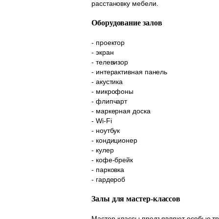
расстановку мебели.
Оборудование залов
- проектор
- экран
- телевизор
- интерактивная панель
- акустика
- микрофоны
- флипчарт
- маркерная доска
- Wi-Fi
- ноутбук
- кондиционер
- кулер
- кофе-брейк
- парковка
- гардероб
Залы для мастер-классов
Мастер-классы предъявляют особые тр