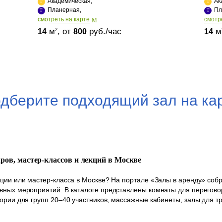
Академическая,
Ак
Планерная,
Пл
cмотреть на карте
cмотр
м
, от
руб./час
м
2
14
800
14
дберите подходящий зал на ка
аров, мастер-классов и лекций в Москве
кции или мастер-класса в Москве? На портале «Залы в аренду» со
вных мероприятий. В каталоге представлены комнаты для переговор
ории для групп 20–40 участников, массажные кабинеты, залы для т