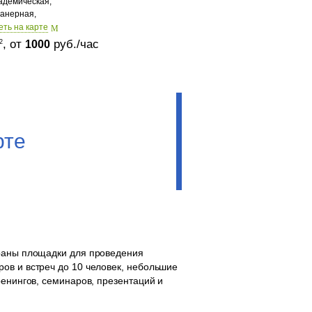
адемическая,
анерная,
еть на карте
, от
руб./час
2
1000
рте
браны площадки для проведения
ов и встреч до 10 человек, небольшие
ренингов, семинаров, презентаций и