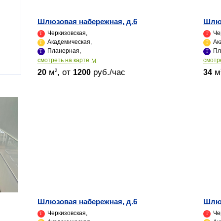
Шлюзовая набережная, д.6
Шлюз
Черкизовская,
Че
Академическая,
Ак
Планерная,
Пл
cмотреть на карте
cмотр
м
, от
руб./час
м
2
20
1200
34
Шлюзовая набережная, д.6
Шлюз
Черкизовская,
Че