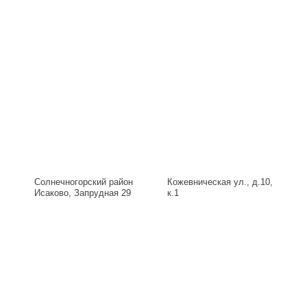
Солнечногорский район
Кожевническая ул., д.10,
Исаково, Запрудная 29
к.1
Б, д.29