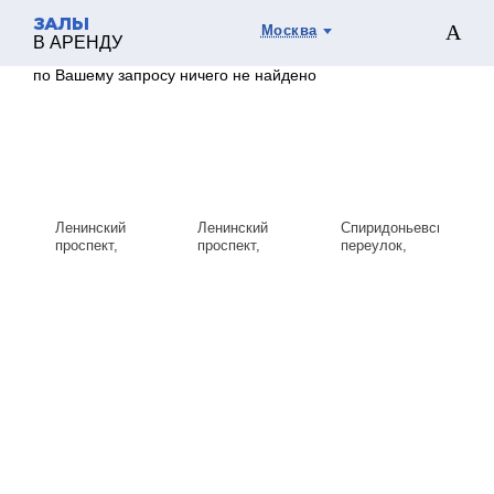
ЗАЛЫ
Москва
В АРЕНДУ
по Вашему запросу ничего не найдено
Ленинский
Ленинский
Спиридоньевский
проспект,
проспект,
переулок,
д.119А
д.119А
д.9с1