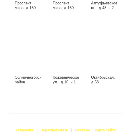
Проспект
Проспект
Алтуфьевское
мира, д.150
мира, д.150
ш. , д.48, к.2
Солнечногорский
Кожевническая
Октябрьская,
район
ул., д.10, к.1
д.58
Исаково,
Запрудная 29
Б, д.29
О проекте
Обратная связь
Реклама
Карта сайта