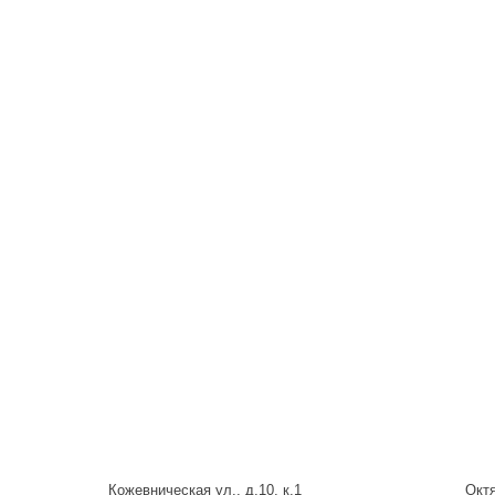
Кожевническая ул., д.10, к.1
Октя