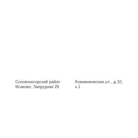
Солнечногорский район
Кожевническая ул., д.10,
Исаково, Запрудная 29
к.1
Б, д.29