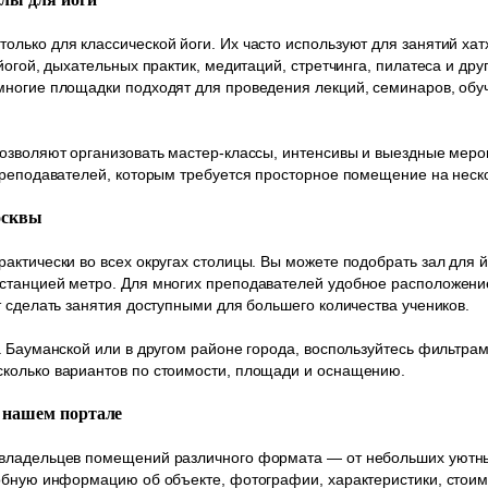
лько для классической йоги. Их часто используют для занятий хатх
йогой, дыхательных практик, медитаций, стретчинга, пилатеса и др
многие площадки подходят для проведения лекций, семинаров, об
позволяют организовать мастер-классы, интенсивы и выездные мер
преподавателей, которым требуется просторное помещение на неско
осквы
актически во всех округах столицы. Вы можете подобрать зал для й
станцией метро. Для многих преподавателей удобное расположение
т сделать занятия доступными для большего количества учеников.
а Бауманской или в другом районе города, воспользуйтесь фильтрам
колько вариантов по стоимости, площади и оснащению.
 нашем портале
владельцев помещений различного формата — от небольших уютны
обную информацию об объекте, фотографии, характеристики, стоим