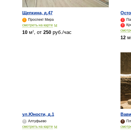
Щепкина, д.47
Осто
Проспект Мира
Па
Кр
cмотреть на карте
cмотр
м
, от
руб./час
2
10
250
м
12
ул.Юности, д.1
Вави
Алтуфьево
Пл
cмотреть на карте
cмотр