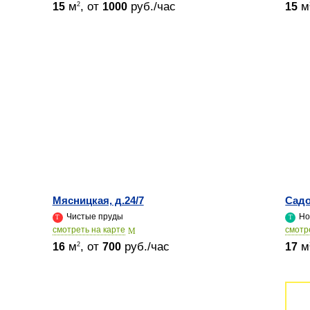
м
, от
руб./час
м
2
15
1000
15
Мясницкая, д.24/7
Садо
Чистые пруды
Но
cмотреть на карте
cмотр
м
, от
руб./час
м
2
16
700
17