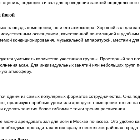
е оценить, подходит ли зал для проведения занятий определенного
 йогой
ько площадь помещения, но и его атмосфера. Хороший зал для зан
м искусственным освещением, качественной вентиляцией и удобны
темой кондиционирования, музыкальной аппаратурой, местами для
ется учитывать количество участников группы. Просторный зал поз
полнения асан. Для индивидуальных занятий или небольших групп 
ную атмосферу.
тся одним из самых популярных форматов сотрудничества. Она под
елю, организуют пробные уроки или арендуют помещение только на
и сделать занятия более гибкими с точки зрения расписания.
 можно арендовать зал для йоги в Москве почасово. Это удобно ка
необходимо проводить занятия сразу в нескольких районах города.
алы для йоги