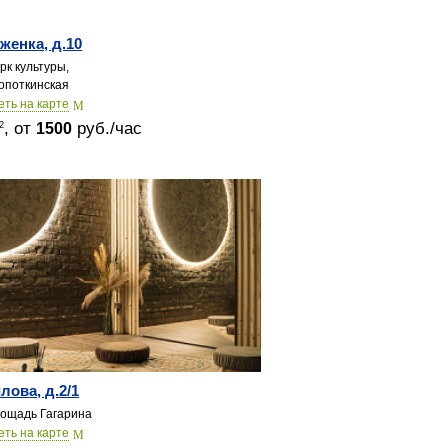
женка, д.10
рк культуры,
опоткинская
еть на карте
, от
руб./час
2
1500
лова, д.2/1
ощадь Гагарина
еть на карте