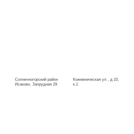
Солнечногорский район
Кожевническая ул., д.10,
Исаково, Запрудная 29
к.1
Б, д.29