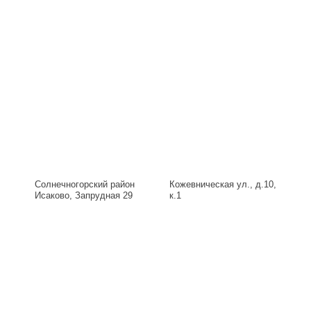
Солнечногорский район
Кожевническая ул., д.10,
Исаково, Запрудная 29
к.1
Б, д.29