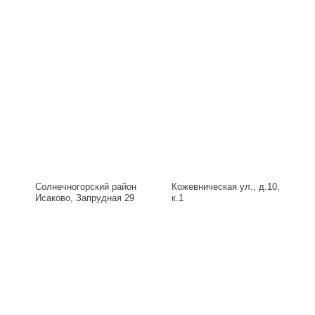
Солнечногорский район
Кожевническая ул., д.10,
Исаково, Запрудная 29
к.1
Б, д.29